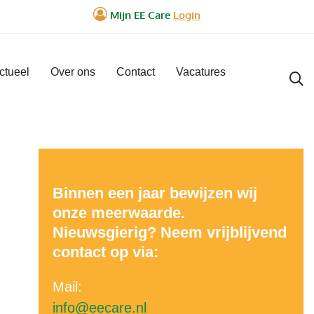
ctueel
Over ons
Contact
Vacatures
Binnen een jaar bewijzen wij
onze meerwaarde.
Nieuwsgierig? Neem vrijblijvend
contact op via:
Mail:
info@eecare.nl